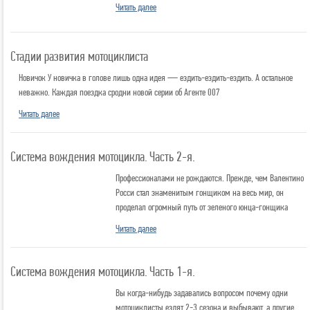
Читать далее
Стадии развития мотоциклиста
Новичок У новичка в голове лишь одна идея — ездить-ездить-ездить. А остальное
неважно. Каждая поездка сродни новой серии об Агенте 007
Читать далее
Система вождения мотоцикла. Часть 2-я.
Профессионалами не рождаются. Прежде, чем Валентино
Росси стал знаменитым гонщиком на весь мир, он
проделал огромный путь от зеленого юнца-гонщика
Читать далее
Система вождения мотоцикла. Часть 1-я.
Вы когда-нибудь задавались вопросом почему одни
мотоциклисты ездят 2-3 сезона и выбывают, а другие