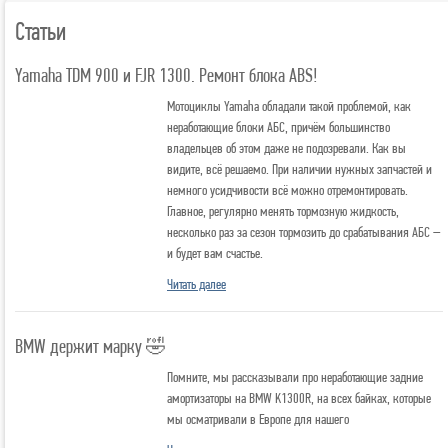
Статьи
Yamaha TDM 900 и FJR 1300. Ремонт блока ABS!
Мотоциклы Yamaha обладали такой проблемой, как
неработающие блоки АБС, причём большинство
владельцев об этом даже не подозревали. Как вы
видите, всё решаемо. При наличии нужных запчастей и
немного усидчивости всё можно отремонтировать.
Главное, регулярно менять тормозную жидкость,
несколько раз за сезон тормозить до срабатывания АБС –
и будет вам счастье.
Читать далее
BMW держит марку 🤣
Помните, мы рассказывали про неработающие задние
амортизаторы на BMW K1300R, на всех байках, которые
мы осматривали в Европе для нашего