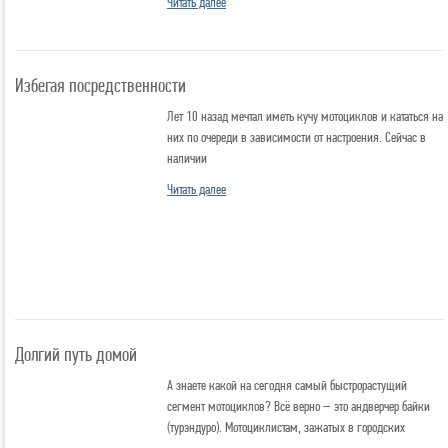
Читать далее
Избегая посредственности
Лет 10 назад мечтал иметь кучу мотоциклов и кататься на
них по очереди в зависимости от настроения. Сейчас в
наличии
Читать далее
Долгий путь домой
А знаете какой на сегодня самый быстрорастущий
сегмент мотоциклов? Всё верно – это андверчер байки
(турэндуро). Мотоциклистам, зажатых в городских