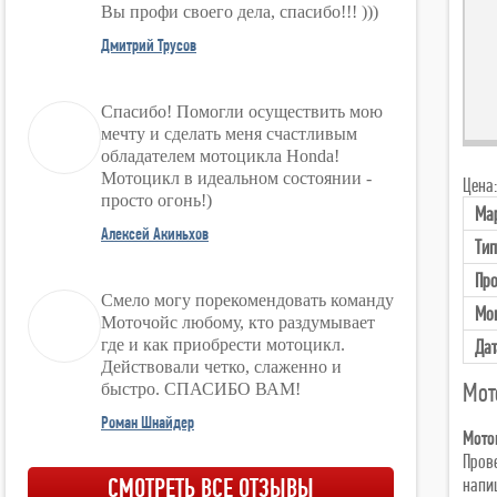
Вы профи своего дела, спасибо!!! )))
Дмитрий Трусов
Спасибо! Помогли осуществить мою
мечту и сделать меня счастливым
обладателем мотоцикла Honda!
Мотоцикл в идеальном состоянии -
Цена:
просто огонь!)
Ма
Алексей Акиньхов
Тип
Про
Смело могу порекомендовать команду
Мо
Моточойс любому, кто раздумывает
Дат
где и как приобрести мотоцикл.
Действовали четко, слаженно и
Мот
быстро. СПАСИБО ВАМ!
Роман Шнайдер
Мото
Пров
напиш
СМОТРЕТЬ ВСЕ ОТЗЫВЫ