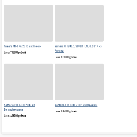
Yamaha MT-07A 2015 из Японии
Yamaha XT1200ZE SUPER TENERE 2017 из
Японии
Цена:
716000 рублей
Цена:
819000 рублей
YAMAHA FJR 1300 2003 из
YAMAHA FJR 1300 2003 из Германии
Великобритании
Цена:
436000 рублей
Цена:
436000 рублей