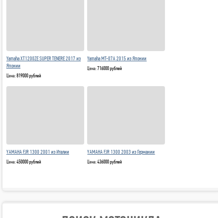
Yamaha XT1200ZE SUPER TENERE 2017 из
Yamaha MT-07A 2015 из Японии
Японии
Цена:
716000 рублей
Цена:
819000 рублей
YAMAHA FJR 1300 2001 из Италии
YAMAHA FJR 1300 2003 из Германии
Цена:
450000 рублей
Цена:
436000 рублей