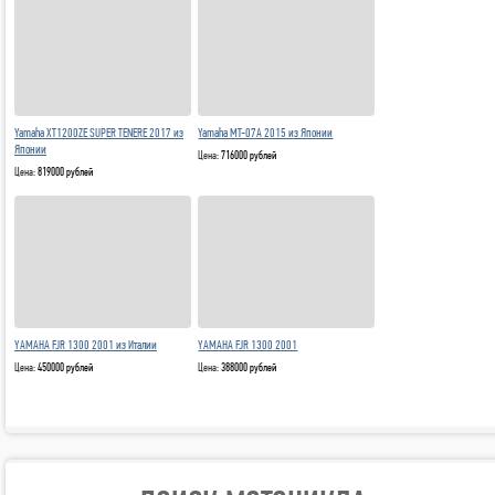
Yamaha XT1200ZE SUPER TENERE 2017 из
Yamaha MT-07A 2015 из Японии
Японии
Цена:
716000 рублей
Цена:
819000 рублей
YAMAHA FJR 1300 2001 из Италии
YAMAHA FJR 1300 2001
Цена:
450000 рублей
Цена:
388000 рублей