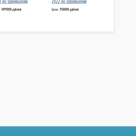
1 из Швейцарии
2022 из Швейцарии
:
1099000 рублей
Цена:
950000 рублей