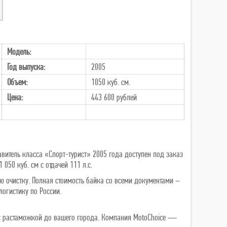
Модель:
Год выпуска:
2005
Объем:
1050 куб. см.
Цена:
443 600
рублей
витель класса «Спорт-турист» 2005 года доступен под заказ
050 куб. см с отдачей 111 л.с.
ю очистку. Полная стоимость байка со всеми документами –
логистику по России.
ь с растаможкой до вашего города. Компания MotoChoice —