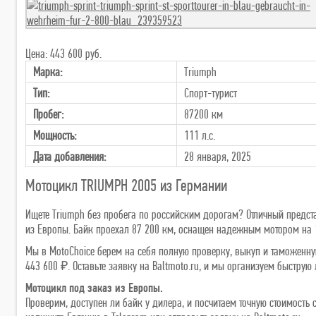
Цена: 443 600 руб.
Марка:
Triumph
Тип:
Спорт-турист
Пробег:
87200 км
Мощность:
111 л.с.
Дата добавления:
28 января, 2025
Мотоцикл TRIUMPH 2005 из Германии
Ищете Triumph без пробега по российским дорогам? Отличный предста
из Европы. Байк проехал 87 200 км, оснащен надежным мотором на 1 
Мы в MotoChoice берем на себя полную проверку, выкуп и таможенну
443 600 ₽. Оставьте заявку на Baltmoto.ru, и мы организуем быструю 
Мотоцикл под заказ из Европы.
Проверим, доступен ли байк у дилера, и посчитаем точную стоимост