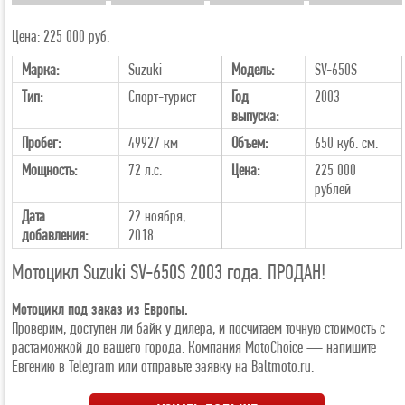
+30
Цена: 225 000 руб.
Марка:
Suzuki
Модель:
SV-650S
Тип:
Спорт-турист
Год
2003
выпуска:
Пробег:
49927 км
Объем:
650 куб. см.
Мощность:
72 л.с.
Цена:
225 000
рублей
Дата
22 ноября,
добавления:
2018
Мотоцикл Suzuki SV-650S 2003 года. ПРОДАН!
Мотоцикл под заказ из Европы.
Проверим, доступен ли байк у дилера, и посчитаем точную стоимость с
растаможкой до вашего города. Компания MotoChoice — напишите
Евгению в Telegram или отправьте заявку на Baltmoto.ru.