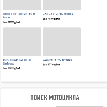
Suzuki V-STROM DL650XTA 2020 из
Suzuki GSX-S750 2017 из Японии
Японии
Цена:
761000 рублей
Цена:
823000 рублей
SUZUKI DR 650 1990 из Франции
SUZUKI INTRUDER 1400 1988 из
Швейцарии
Цена:
377100 рублей
Цена:
602800 рублей
ПОИСК МОТОЦИКЛА