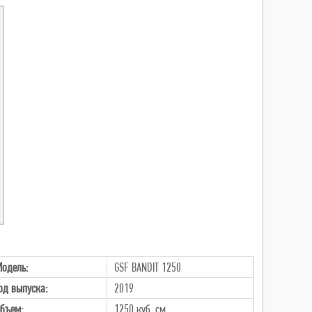
одель:
GSF BANDIT 1250
од выпуска:
2019
бъем:
1250 куб. см.