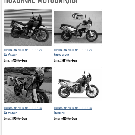
ПОХОЖИЕ МОТОЦИКЛЫ
HUSQVARNA NORDEN 901 2023 из
HUSQVARNA NORDEN 901 2024 из
Швейцарии
Нидерландов
Цена:
1690000 рублей
Цена:
2385100 рублей
HUSQVARNA NORDEN 901 2026 из
HUSQVARNA NORDEN 901 2023 из
Швейцарии
Германии
Цена:
2349000 рублей
Цена:
1612000 рублей