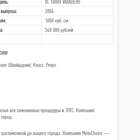
ель:
XL 1000V VARADERO
 выпуска:
2004
ем:
1000 куб. см.
а:
540 000
рублей
рии
пе (Швейцарии). Класс: Ретро.
лючая все таможенные процедуры и ЭПТС. Компания
 город.
ь с растаможкой до вашего города. Компания MotoChoice —