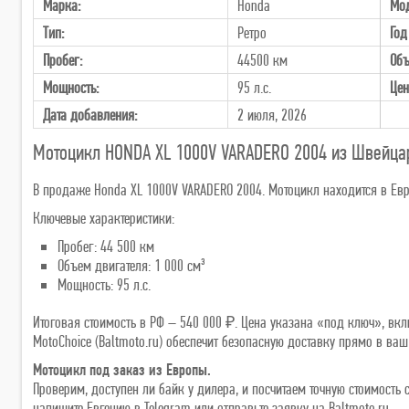
Марка:
Honda
Мод
Тип:
Ретро
Год
Пробег:
44500 км
Объ
Мощность:
95 л.с.
Цен
Дата добавления:
2 июля, 2026
Мотоцикл HONDA XL 1000V VARADERO 2004 из Швейца
В продаже Honda XL 1000V VARADERO 2004. Мотоцикл находится в Евро
Ключевые характеристики:
Пробег: 44 500 км
Объем двигателя: 1 000 см³
Мощность: 95 л.с.
Итоговая стоимость в РФ – 540 000 ₽. Цена указана «под ключ», вк
MotoChoice (Baltmoto.ru) обеспечит безопасную доставку прямо в ваш
Мотоцикл под заказ из Европы.
Проверим, доступен ли байк у дилера, и посчитаем точную стоимост
напишите Евгению в Telegram или отправьте заявку на Baltmoto.ru.