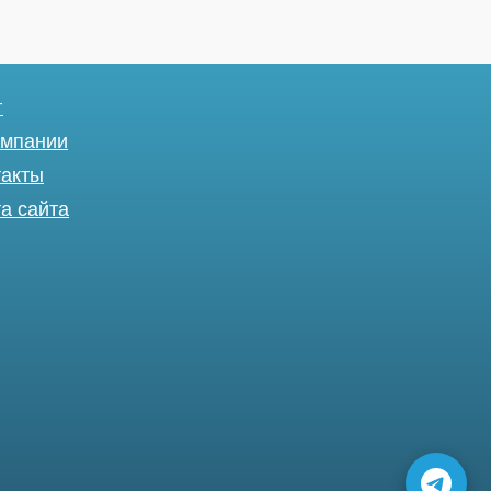
г
омпании
такты
а сайта