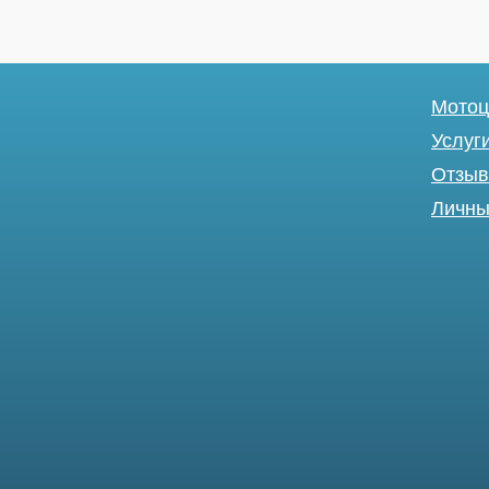
Мотоц
Услуг
Отзы
Личны