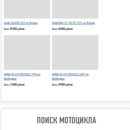
Honda CB650R 2023 из Японии
Honda NM4-01 VULTUS 2016 из Японии
Цена:
857000 рублей
Цена:
650000 рублей
HONDA NT 650 DEAUVILLE 1998 из
HONDA NT 650 DEAUVILLE 2007 из
Швейцарии
Швейцарии
Цена:
315000 рублей
Цена:
499000 рублей
ПОИСК МОТОЦИКЛА