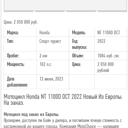
+21
Цена: 2 050 000 руб.
Марка:
Honda
Модель:
NT 1100D DCT
Тип:
Спорт-турист
Год
2022
выпуска:
Пробег:
2 км
Объем:
1084 куб. см.
Мощность:
102 л.с.
Цена:
2 050 000
рублей
Дата
12 июня, 2023
добавления:
Мотоцикл Honda NT 1100D DCT 2022 Новый Из Европы.
На заказ.
Мотоцикл под заказ из Европы.
Проверим, доступен ли байк у дилера, и посчитаем точную стоимость с
растаможкой до вашего города. Компания MotoChoice — напишите