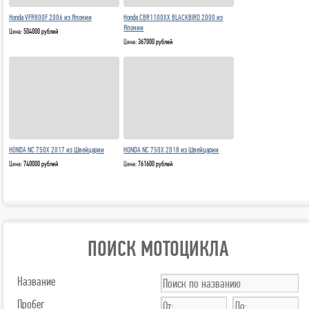
Honda VFR800F 2006 из Японии
Honda CBR1100XX BLACKBIRD 2000 из
Японии
Цена:
504000 рублей
Цена:
367000 рублей
HONDA NC 750X 2017 из Швейцарии
HONDA NC 750X 2018 из Швейцарии
Цена:
740000 рублей
Цена:
761600 рублей
ПОИСК МОТОЦИКЛА
Название
Пробег