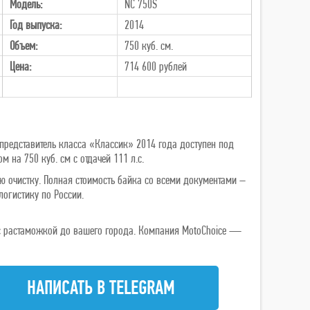
Модель:
NC 750S
Год выпуска:
2014
Объем:
750 куб. см.
Цена:
714 600
рублей
представитель класса «Классик» 2014 года доступен под
 на 750 куб. см с отдачей 111 л.с.
ю очистку. Полная стоимость байка со всеми документами –
логистику по России.
ь с растаможкой до вашего города. Компания MotoChoice —
НАПИСАТЬ В TELEGRAM