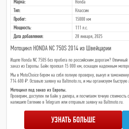
Марка:
Honda
Тип:
Классик
Пробег:
15000 км
Мощность:
111 л.с.
Дата добавления:
28 января, 2025
Мотоцикл HONDA NC 750S 2014 из Швейцарии
Ищете Honda NC 750S без пробега по российским дорогам? Отличный 
заказ из Европы. Байк проехал 15 000 км, оснащен надежным мотором
Мы в MotoChoice берем на себя полную проверку, выкуп и таможенну
714 600 ₽. Оставьте заявку на Baltmoto.ru, и мы организуем быструю 
Мотоцикл под заказ из Европы.
Проверим, доступен ли байк у дилера, и посчитаем точную стоимост
напишите Евгению в Telegram или отправьте заявку на Baltmoto.ru.
УЗНАТЬ БОЛЬШЕ