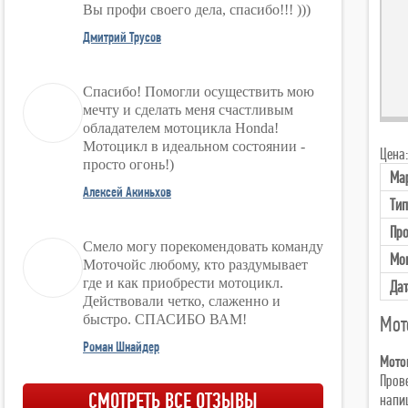
Вы профи своего дела, спасибо!!! )))
Дмитрий Трусов
Спасибо! Помогли осуществить мою
мечту и сделать меня счастливым
обладателем мотоцикла Honda!
Мотоцикл в идеальном состоянии -
Цена:
просто огонь!)
Ма
Алексей Акиньхов
Тип
Про
Смело могу порекомендовать команду
Мо
Моточойс любому, кто раздумывает
где и как приобрести мотоцикл.
Дат
Действовали четко, слаженно и
быстро. СПАСИБО ВАМ!
Мот
Роман Шнайдер
Мото
Пров
СМОТРЕТЬ ВСЕ ОТЗЫВЫ
напиш