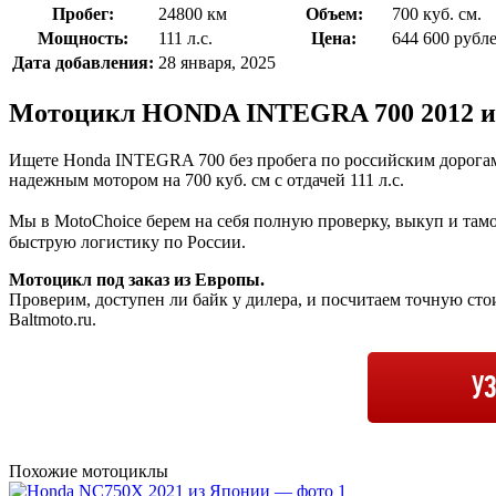
Пробег:
24800 км
Объем:
700 куб. см.
Мощность:
111 л.с.
Цена:
644 600
рубл
Дата добавления:
28 января, 2025
Мотоцикл HONDA INTEGRA 700 2012 
Ищете Honda INTEGRA 700 без пробега по российским дорогам?
надежным мотором на 700 куб. см с отдачей 111 л.с.
Мы в MotoChoice берем на себя полную проверку, выкуп и тамож
быструю логистику по России.
Мотоцикл под заказ из Европы.
Проверим, доступен ли байк у дилера, и посчитаем точную сто
Baltmoto.ru.
У
Похожие мотоциклы