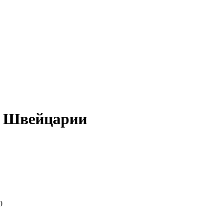
з Швейцарии
0