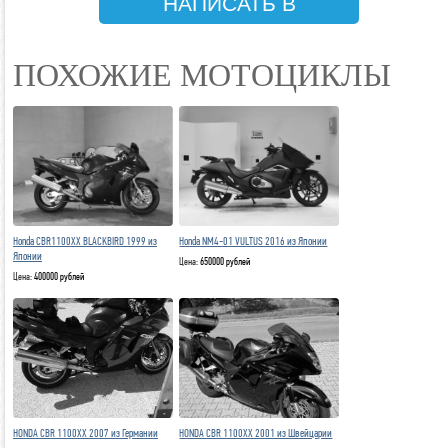
НАПИСАТЬ В
TELEGRAM
ПОХОЖИЕ МОТОЦИКЛЫ
Honda CBR1100XX BLACKBIRD 1999 из
Honda NM4-01 VULTUS 2016 из Японии
Японии
Цена:
650000 рублей
Цена:
400000 рублей
HONDA CBR 1100XX 2007 из Германии
HONDA CBR 1100XX 2001 из Швейцарии