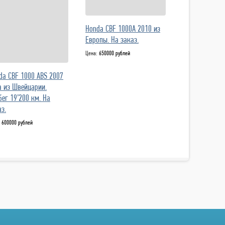
Honda CBF 1000A 2010 из
Европы. На заказ.
Цена:
650000 рублей
da CBF 1000 ABS 2007
а из Швейцарии.
бег 19’200 км. На
з.
:
600000 рублей