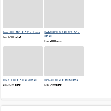
Honda REBEL CMX1100 2021 из Японии
Honda CBR1100XX BLACKBIRD 1999 из
Японии
Цена:
862000 рублей
Цена:
400000 рублей
HONDA CBF 600 2008 из Швейцарии
HONDA CB 1000R 2008 из Германии
Цена:
495000 рублей
Цена:
652800 рублей