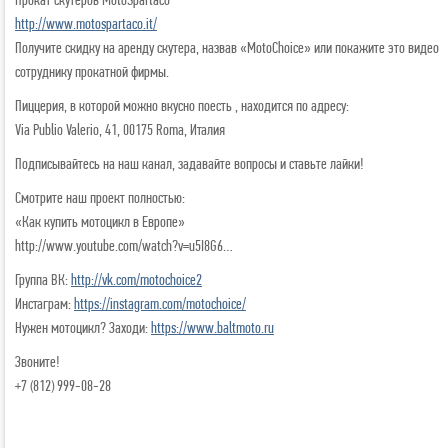
http://www.motospartaco.it/
Получите скидку на аренду скутера, назвав «MotoChoice» или покажите это видео
сотруднику прокатной фирмы.
Пиццерия, в которой можно вкусно поесть , находится по адресу:
Via Publio Valerio, 41, 00175 Roma, Италия
Подписывайтесь на наш канал, задавайте вопросы и ставьте лайки!
Смотрите наш проект полностью:
«Как купить мотоцикл в Европе»
http://www.youtube.com/watch?v=u5I8G6…
Группа ВК:
http://vk.com/motochoice2
Инстаграм:
https://instagram.com/motochoice/
Нужен мотоцикл? Заходи:
https://www.baltmoto.ru
Звоните!
+7 (812) 999-08-28