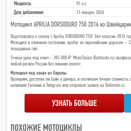
Мощность:
95 л.с.
Дата добавления:
31 января, 2026
Мотоцикл APRILIA DORSODURO 750 2016 из Швейцари
Подготовьтесь к сезону с Aprilia DORSODURO 750! Этот классик 2016 
Мотоцикл в отличном состоянии, пробег по европейским дорогам – 12 
лошадиных сил.
Точная цена под ключ – 385 000 ₽. MotoChoice (Baltmoto.ru) профес
любой регион России без лишних хлопот.
Мотоцикл под заказ из Европы.
Проверим, доступен ли байк у дилера, и посчитаем точную стоимост
напишите Евгению в Telegram или отправьте заявку на Baltmoto.ru.
УЗНАТЬ БОЛЬШЕ
ПОХОЖИЕ МОТОЦИКЛЫ