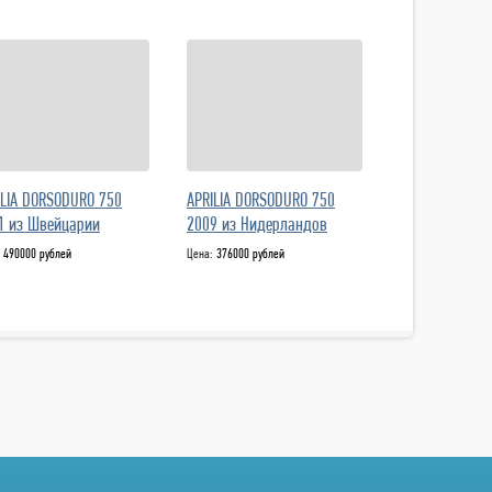
ILIA DORSODURO 750
APRILIA DORSODURO 750
1 из Швейцарии
2009 из Нидерландов
:
490000 рублей
Цена:
376000 рублей