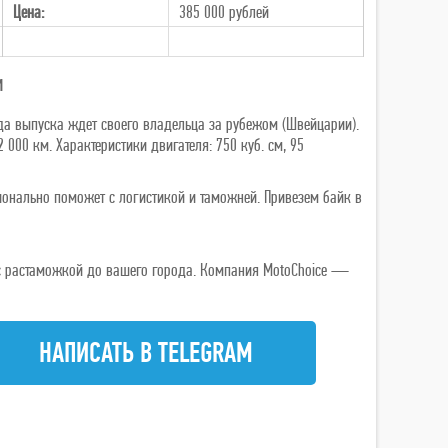
Цена:
385 000
рублей
и
года выпуска ждет своего владельца за рубежом (Швейцарии).
000 км. Характеристики двигателя: 750 куб. см, 95
сионально поможет с логистикой и таможней. Привезем байк в
ь с растаможкой до вашего города. Компания MotoChoice —
НАПИСАТЬ В TELEGRAM