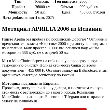
Тип:
Классик
Год выпуска:
2006
Пробег:
36000 км
Объем:
999 куб. см.
Мощность:
50 л.с.
Цена:
455 000
рублей
Дата добавления:
4 мая, 2025
Мотоцикл APRILIA 2006 из Испании
Ищете Aprilia без пробега по российским дорогам? Отличный
представитель класса «Классик» 2006 года доступен под заказ
из Испании. Байк проехал 36 000 км, оснащен надежным
мотором на 999 куб. см с отдачей 50 л.с.
Мы в MotoChoice берем на себя полную проверку, выкуп и
таможенную очистку. Полная стоимость байка со всеми
документами – 455 000 ₽. Оставьте заявку на Baltmoto.ru, и мы
организуем быструю логистику по России.
Мотоцикл под заказ из Европы.
Проверим, доступен ли байк у дилера, и посчитаем точную
стоимость с растаможкой до вашего города. Компания
MotoChoice — напишите Евгению в Telegram или отправьте
заявку на Baltmoto.ru.