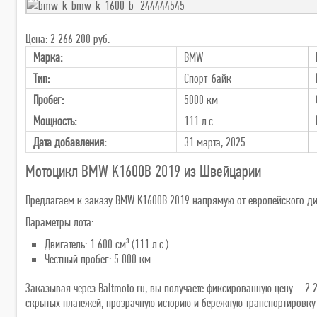
Цена: 2 266 200 руб.
Марка:
BMW
Тип:
Спорт-байк
Пробег:
5000 км
Мощность:
111 л.с.
Дата добавления:
31 марта, 2025
Мотоцикл BMW K1600B 2019 из Швейцарии
Предлагаем к заказу BMW K1600B 2019 напрямую от европейского дил
Параметры лота:
Двигатель: 1 600 см³ (111 л.с.)
Честный пробег: 5 000 км
Заказывая через Baltmoto.ru, вы получаете фиксированную цену – 2 2
скрытых платежей, прозрачную историю и бережную транспортировку