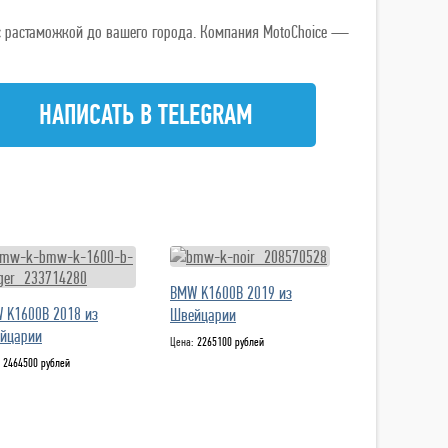
ь с растаможкой до вашего города. Компания MotoChoice —
НАПИСАТЬ В TELEGRAM
BMW K1600B 2019 из
 K1600B 2018 из
Швейцарии
йцарии
Цена:
2265100 рублей
:
2464500 рублей